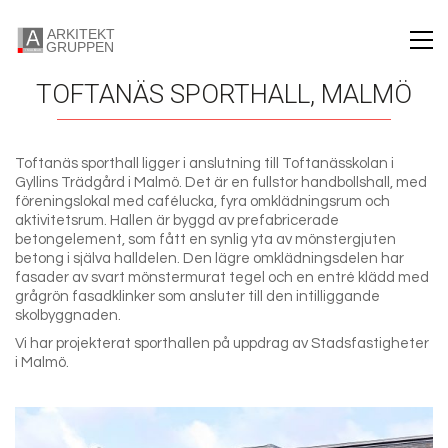
TOFTANÄS SPORTHALL, MALMÖ
Toftanäs sporthall ligger i anslutning till Toftanässkolan i
Gyllins Trädgård i Malmö. Det är en fullstor handbollshall, med
föreningslokal med cafélucka, fyra omklädningsrum och
aktivitetsrum. Hallen är byggd av prefabricerade
betongelement, som fått en synlig yta av mönstergjuten
betong i själva halldelen. Den lägre omklädningsdelen har
fasader av svart mönstermurat tegel och en entré klädd med
grågrön fasadklinker som ansluter till den intilliggande
skolbyggnaden.
Vi har projekterat sporthallen på uppdrag av Stadsfastigheter
i Malmö.