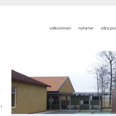
välkommen
nyheter
våra pr
s
rt