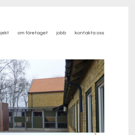
ojekt
om företaget
jobb
kontakta oss