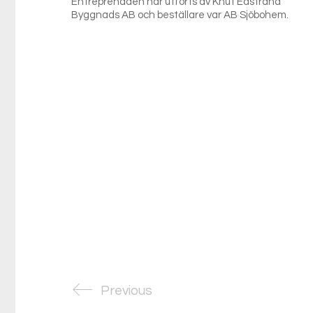
Entreprenaden har utförts av Knut Edstrand
Byggnads AB och beställare var AB Sjöbohem.
Previous