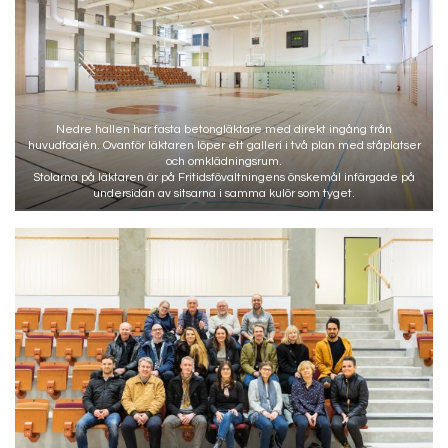
Nedre hallen har fasta betongläktare med direkt ingång från
huvudfoajén. Ovanför läktaren löper ett galleri i två plan med ståplatser
och omklädningsrum.
Stolarna på läktaren är på Fritidsfövaltningens önskemål infärgade på
undersidan av sitsarna i samma kulör som tyget.