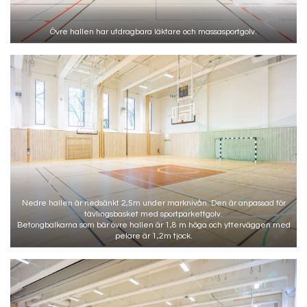
Övre hallen har utdragbara läktare och massasportgolv.
Nedre hallen är nedsänkt 2,5m under marknivån. Den är anpassad för
tävlingsbasket med sportparkettgolv.
Betongbalkarna som bär övre hallen är 1,8 m höga och ytterväggen med
pelare är 1,2m tjock.