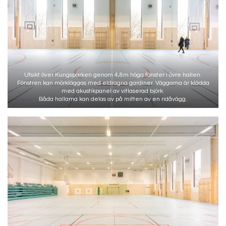
Utsikt över Kungsparken genom 4,8m höga fönster i övre hallen.
Fönstren kan mörkläggas med eldragna gardiner. Väggarna är klädda
med akustikpanel av vitlaserad björk.
Båda hallarna kan delas av på mitten av en ridåvägg.