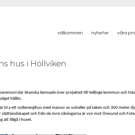
välkommen
nyheter
våra pr
 hus i Höllviken
 ceremoni där Skanska lämnade över projektet till Vellinge kommun och Näsets
dget hållits.
 bl a ett nollenergihus med massor av solceller på taken och 300 meter d
 slättlandskapet och från de övre våningarna är vyn mot Öresund och Fotev
tt tillgå i huset.