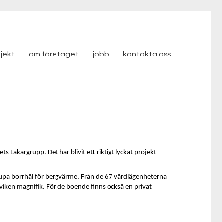
ojekt
om företaget
jobb
kontakta oss
 Läkargrupp. Det har blivit ett riktigt lyckat projekt
jupa borrhål för bergvärme. Från de 67 vårdlägenheterna
iken magnifik. För de boende finns också en privat