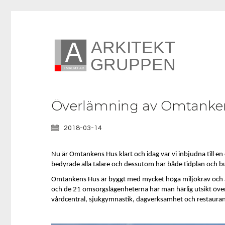
Överlämning av Omtankens
2018-03-14
Nu är Omtankens Hus klart och idag var vi inbjudna till en
bedyrade alla talare och dessutom har både tidplan och bu
Omtankens Hus är byggt med mycket höga miljökrav och är
och de 21 omsorgslägenheterna har man härlig utsikt över
vårdcentral, sjukgymnastik, dagverksamhet och restaurang a