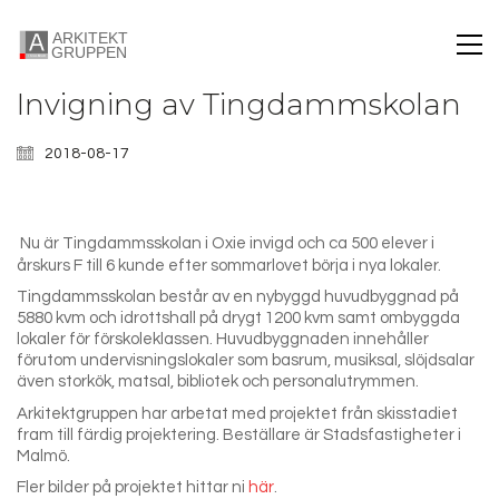
Invigning av Tingdammskolan
2018-08-17
Nu är Tingdammsskolan i Oxie invigd och ca 500 elever i
årskurs F till 6 kunde efter sommarlovet börja i nya lokaler.
Tingdammsskolan består av en nybyggd huvudbyggnad på
5880 kvm och idrottshall på drygt 1200 kvm samt ombyggda
lokaler för förskoleklassen. Huvudbyggnaden innehåller
förutom undervisningslokaler som basrum, musiksal, slöjdsalar
även storkök, matsal, bibliotek och personalutrymmen.
Arkitektgruppen har arbetat med projektet från skisstadiet
fram till färdig projektering. Beställare är Stadsfastigheter i
Malmö.
Fler bilder på projektet hittar ni
här
.