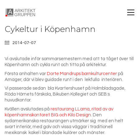
Cykeltur i Köpenhamn
2014-07-07
Vi avslutade inför sommarsemestern med att ta tåget över till
Köpenhamn och cykla runt och titta på arkitektur.
Första anhalten var
Dorte Mandrups barnkulturcenter
på
Amager, där vi blev guidade runt i den lekfulla interiören.
Vi passerade sedan bla Kvartershuset på Holmbladsgade,
Röda Hörnets förskola, Bikuben Kollegiet och SEB:s
huvudkontor.
Kvällen avslutades på
restaurang LLama, ritad av av
köpenhamnskontoret BIG och Kilo Design
. Den
sydamerikanska restaurangen utmärker sig med en helt
svart interiör, med golv och vissa väggar i traditionell
mexikansk kakel i blandade kulörer och mönster.